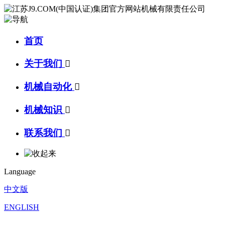
首页
关于我们

机械自动化

机械知识

联系我们

Language
中文版
ENGLISH