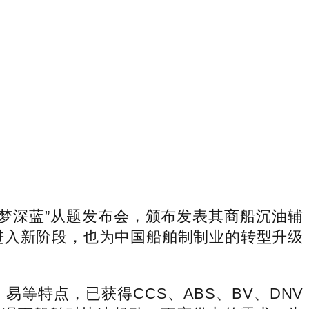
逐梦深蓝”从题发布会，颁布发表其商船沉油辅
进入新阶段，也为中国船舶制制业的转型升级
等特点，已获得CCS、ABS、BV、DNV