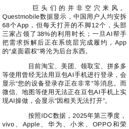
巨头们的并非空穴来风。
Questmobile数据显示，中国用户人均安拆
68个App，但每天打开的不脚12个，头部
三家占领了38%的利用时长；一旦AI帮手
把需求拆解后正在系统层完成履约，App
的“桌面霸权”将沦为后台东西。
目前淘宝、美团、领取宝、拼多多
等使用曾经无法用豆包AI手机进行登录，会
显示“您的设备登录存正在非常”等消息。而
微信、地图等使用无法正在豆包AI手机上实
现AI操做，会显示“因相关无法打开”。
按照IDC数据，2025年第三季度，
vivo、Apple、华为、小米、OPPO和荣