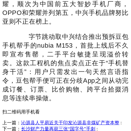
耀，顺次为中国前五大智妙手机厂商，
OPPO和荣耀并列第五，中兴手机品牌努比
亚则不正在榜上。
字节跳动取中兴结合推出预拆豆包
手机帮手的nubia M153，首批上线后不久
即宣布售罄，二手平台敏捷呈现溢价转
卖。这款工程机的焦点卖点正在于“手机替
身干活”：用户只需发出一句天然言语指
令，豆包帮手便可正在分歧App之间从动完
成订餐、订票、比价购物、跨平台拾掇消
息等连续串操做。
扫二维码用手机看
上一篇：
沁源县人平易近关于印发沁源县非煤矿产资本整
:
下一篇：
长沙财产力量再获三张“国字号”手刺
: