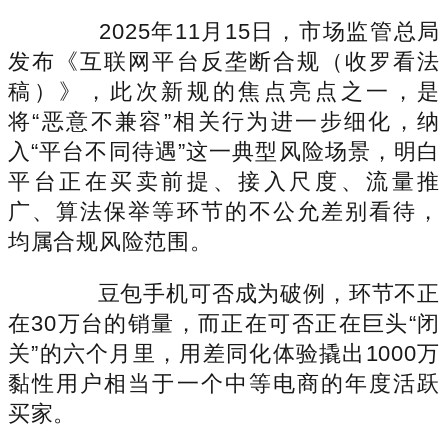
2025年11月15日，市场监管总局
发布《互联网平台反垄断合规（收罗看法
稿）》，此次新规的焦点亮点之一，是
将“恶意不兼容”相关行为进一步细化，纳
入“平台不同待遇”这一典型风险场景，明白
平台正在买卖前提、接入尺度、流量推
广、算法保举等环节的不公允差别看待，
均属合规风险范围。
豆包手机可否成为破例，环节不正
在30万台的销量，而正在可否正在巨头“闭
关”的六个月里，用差同化体验撬出1000万
黏性用户相当于一个中等电商的年度活跃
买家。