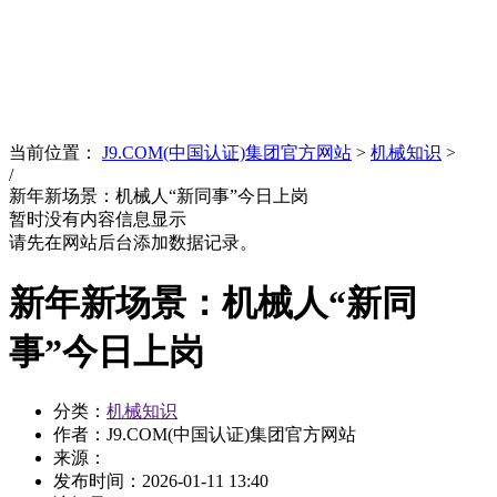
News
文化品牌
当前位置：
J9.COM(中国认证)集团官方网站
>
机械知识
>
/
新年新场景：机械人“新同事”今日上岗
暂时没有内容信息显示
请先在网站后台添加数据记录。
新年新场景：机械人“新同
事”今日上岗
分类：
机械知识
作者：J9.COM(中国认证)集团官方网站
来源：
发布时间：
2026-01-11 13:40