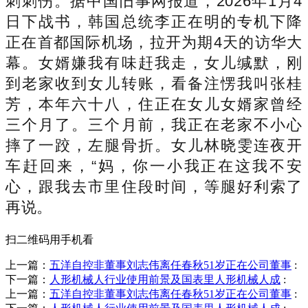
刺刺伤。据中国旧事网报道，2026年1月4
日下战书，韩国总统李正在明的专机下降
正在首都国际机场，拉开为期4天的访华大
幕。女婿嫌我有味赶我走，女儿缄默，刚
到老家收到女儿转账，看备注愣我叫张桂
芳，本年六十八，住正在女儿女婿家曾经
三个月了。三个月前，我正在老家不小心
摔了一跤，左腿骨折。女儿林晓雯连夜开
车赶回来，“妈，你一小我正在这我不安
心，跟我去市里住段时间，等腿好利索了
再说。
扫二维码用手机看
上一篇：
五洋自控非董事刘志伟离任春秋51岁正在公司董事
:
下一篇：
人形机械人行业使用前景及国表里人形机械人成
:
上一篇：
五洋自控非董事刘志伟离任春秋51岁正在公司董事
: