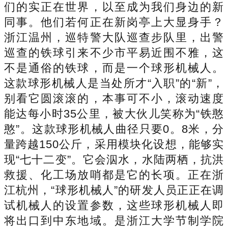
们的实正在世界，以至成为我们身边的新
同事。他们若何正在新岗亭上大显身手？
浙江温州，巡特警大队巡查步队里，出警
巡查的铁球引来不少市平易近围不雅，这
不是通俗的铁球，而是一个球形机械人。
这款球形机械人是当处所才“入职”的“新”，
别看它圆滚滚的，本事可不小，滚动速度
能达每小时35公里，被大伙儿笑称为“铁憨
憨”。这款球形机械人曲径只要0。8米，分
量跨越150公斤，采用模块化设想，能够实
现“七十二变”。它会泅水，水陆两栖，抗洪
救援、化工场放哨都是它的长项。正在浙
江杭州，“球形机械人”的研发人员正正在调
试机械人的设置参数，这些球形机械人即
将出口到中东地域。是浙江大学节制学院