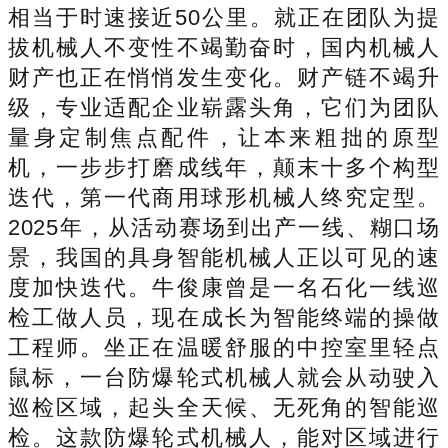
相当于时速接近50公里。就正在团队为提
拔机械人不变性不竭勤奋时，国内机械人
财产也正在悄悄发生变化。财产链不竭升
级，专业适配企业崭露头角，它们为团队
量身定制焦点配件，让本来粗拙的原型
机，一步步打磨成线年，颠末十多个构型
迭代，第一代商用球形机械人终究定型。
2025年，从活动赛场到出产一线、糊口场
景，我国的具身智能机械人正以可见的速
度加快迭代。牛俊康曾是一名石化一线巡
检工做人员，现在成长为智能终端的操做
工程师。坐正在温暖舒服的中控室里轻点
鼠标，一台防爆轮式机械人就会从动驶入
巡检区域，起头全天候、无死角的智能巡
检。这款防爆轮式机械人，能对区域进行