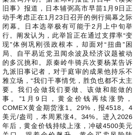
旧事》报道，日本辅弼高市早苗1月9日正
动手考虑正在1月23日召开的例行揭幕之际
闭幕。日本选举极有可能于2月上中旬举
行。阐发认为，此举旨正在通过支撑率“变
现”体例巩刚强政根本，却面对“扭曲”困
局、自平易近党丑闻余波及经济议题被动
的多沉挑和。原秦岭牛骑兵次要杨某告诉
九派旧事记者，对于庭审的成果他持乐不
雅立场，“我们干事情凭，胜负也都不太主
要。我们会做我们要做、该做和能做的
事。”1月9日，黄金价钱再续涨势，
COMEX黄金期货涨1。29%，报4518。4
美元/盎司，本周累涨4。34%。进入2026
年后，黄金价钱持续上涨，冲破4500美元
关口。跟着金价飙升，黄金买卖风险陡