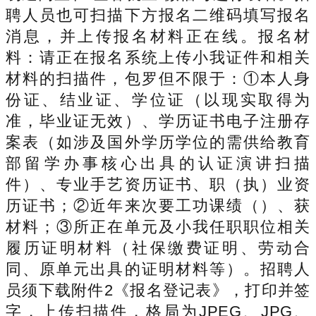
聘人员也可扫描下方报名二维码填写报名
消息，并上传报名材料正在线。报名材
料：请正在报名系统上传小我证件和相关
材料的扫描件，包罗但不限于：①本人身
份证、结业证、学位证（以现实取得为
准，毕业证无效）、学历证书电子注册存
案表（如涉及国外学历学位的需供给教育
部留学办事核心出具的认证演讲扫描
件）、专业手艺资历证书、职（执）业资
历证书；②近年来次要工功课绩（）、获
材料；③所正在单元及小我任职职位相关
履历证明材料（社保缴费证明、劳动合
同、原单元出具的证明材料等）。招聘人
员须下载附件2《报名登记表》，打印并签
字，上传扫描件，格局为JPEG、JPG、