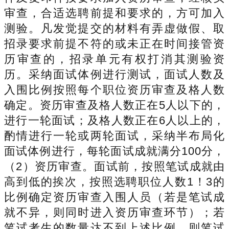
审查，合适选聘前提和要求的，方可加入
测验。凡发觉提交的材料有弄虚做假、取
招录要求前提不符的或未正在时间接管资
历审查的，招录单元有权打消其测验资
历。采纳面试体例进行测试，面试人数及
入围比例按照每个职位资历审查及格人数
确定。资历审查及格人数正在5人以下的，
进行一轮面试；及格人数正在6人以上的，
酌情进行一轮或两轮面试，采纳半布局化
面试体例进行，每轮面试成就满分100分，
（2）资历审查。面试前，按照笔试成就由
高到低的挨次，按照选聘职位人数1！3的
比例确定资历审查入围人员（若是笔试成
就不异，则同时进入资历审查环节）；若
笔试考生的数量达不到上述比例，则笔试