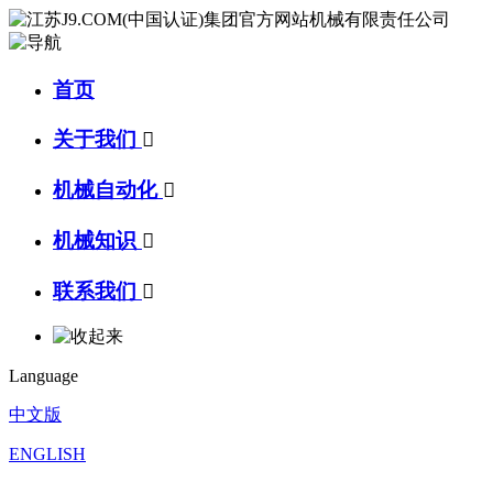
首页
关于我们

机械自动化

机械知识

联系我们

Language
中文版
ENGLISH