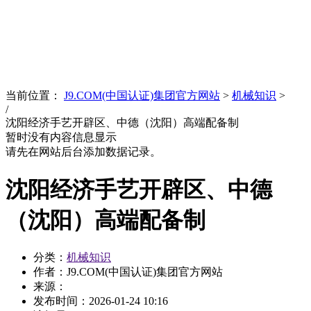
News
文化品牌
当前位置：
J9.COM(中国认证)集团官方网站
>
机械知识
>
/
沈阳经济手艺开辟区、中德（沈阳）高端配备制
暂时没有内容信息显示
请先在网站后台添加数据记录。
沈阳经济手艺开辟区、中德
（沈阳）高端配备制
分类：
机械知识
作者：J9.COM(中国认证)集团官方网站
来源：
发布时间：
2026-01-24 10:16