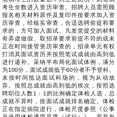
考生全数进入资历审查。招聘人员需照顾
报名相关材料原件及复印件按要求加入资
历审查，经核实审查，合适选聘前提和要
求的，方可加入面试。凡发觉提交的材料
有弄虚做假、取招录要求前提不符的或未
正在时间接管资历审查的，招录单元有权
打消其面试资历并按照笔试成就由高到低
进行递补。采纳半布局化面试体例，满分
为100分，面试成就低于60分者不予登科。
未按时间抵达面试科场的，视为从动放
弃。按照总成就由高到低的挨次，按照选
聘职位人数1：1的比例确定体检人选，总
成就不异时，按面试成就排名确定。体检
正在指定病院进行，体检尺度参照《公事
员录用体检通用尺度（试行）》。若是有