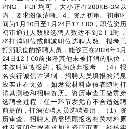
PNG、PDF均可，大小正在200KB-3M以
内，要求图像清晰。4。资历初审。初审时
间为1月10日至1月24日17！00，职位资历
初审通过人数取选聘人数达不到2！1时，
将打消职位或削减职位选聘人数。报考已
打消职位的招聘人员，能够正在2026年1月
24日12！00前报考其他未被打消的职位，
未按时间改报的，视为放弃报考。（4）报
名实行诚信许诺制，招聘人员填报的消息
应实正在无效，如发觉材料虚假者随时打
消其测验和招聘资历。资历审查工做贯穿
选聘全过程，任一环节发觉有不合适选聘
前提的，打消招聘人员选聘资历。（1）资
历审查。招聘人员需照顾报名相关材料原
件及复印件按要求加入资历审查，经核实