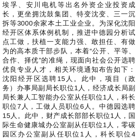
埃孚、安川电机等出名外资企业投资成
长，更坐拥沈鼓集团、特变沈变、三一沉
拆等3000余家本土工业企业。为深化沈阳
经开区体系体例机制，推进中德园分析试
点工做，扶植一支能力强、敢担任、有做
为的高本质干部步队，本着“公开、平等、
合作、择优”的准绳，现面向社会公开选聘
优良专业人才，相关环境通知布告如下：
沈阳经开区选聘15人。此中，项目（政
务）办事局副局长职位1人，经济成长局副
局长兼人工智能办公室从任职位1人，科长
职位7人，工做人员职位6人。中德园选聘
15人。此中，财产成长部部长职位1人，国
际生命健康城办公室副从任职位1人，零碳
园区办公室副从任职位1人，科长职位4