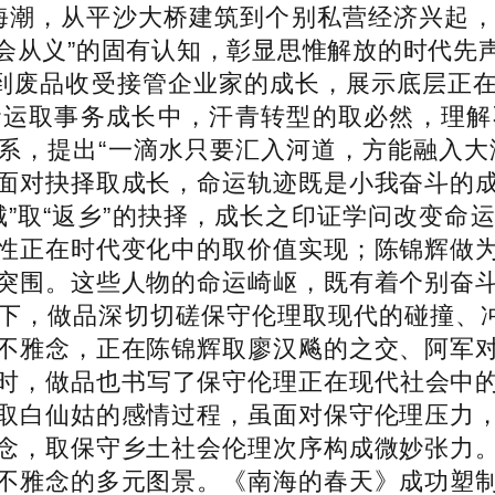
经济海潮，从平沙大桥建筑到个别私营经济兴起
社会从义”的固有认知，彰显思惟解放的时代
”到废品收受接管企业家的成长，展示底层正
命运取事务成长中，汗青转型的取必然，理解
系，提出“一滴水只要汇入河道，方能融入大
面对抉择取成长，命运轨迹既是小我奋斗的
城”取“返乡”的抉择，成长之印证学问改变命
性正在时代变化中的取价值实现；陈锦辉做
突围。这些人物的命运崎岖，既有着个别奋
下，做品深切切磋保守伦理取现代的碰撞、冲
不雅念，正在陈锦辉取廖汉飚的之交、阿军
时，做品也书写了保守伦理正在现代社会中的调
取白仙姑的感情过程，虽面对保守伦理压力
念，取保守乡土社会伦理次序构成微妙张力
不雅念的多元图景。《南海的春天》成功塑