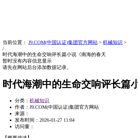
News
文化品牌
当前位置：
J9.COM(中国认证)集团官方网站
>
机械知识
>
/
时代海潮中的生命交响评长篇小说《南海的春天
暂时没有内容信息显示
请先在网站后台添加数据记录。
时代海潮中的生命交响评长篇
分类：
机械知识
作者：J9.COM(中国认证)集团官方网站
来源：
发布时间：
2026-01-27 11:04
访问量：
【概要描述】