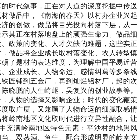
真的时代叙事，正在对人道的深度挖掘中传送
题材做品中，《南海的春天》以村办企业兴起
经济的创做，做品将目光投向村落下层，从一
展示其正在村落地盘上的顽强生命力。做品细
索、政策的变化、人才欠缺的难题，这些实正
时，做品将企业成长取村落变化、农人转型慎
丰硕了题材的表达维度，为理解中国平易近营
化、企业成长、人物命运、感情纠葛等多条线
从铁匠铺到五金厂，再到灿烂铝材厂，起的次
，陈晓鹏的人生崎岖，吴复兴的创业故事等。
台，人物的选择又影响企业；时代的变化鞭策
厚度取广度，又兼顾了人物命运的细腻取感情
品将岭南地区文化取时代进行立异性融合，让
中充满岭南地区特色元素：平沙村的地舆风
勾当、双蒸酒、鱼生、配合形成明显的岭南文