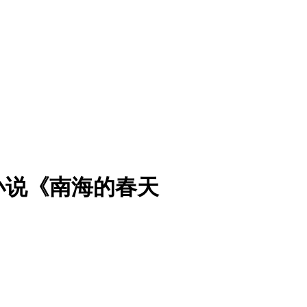
小说《南海的春天