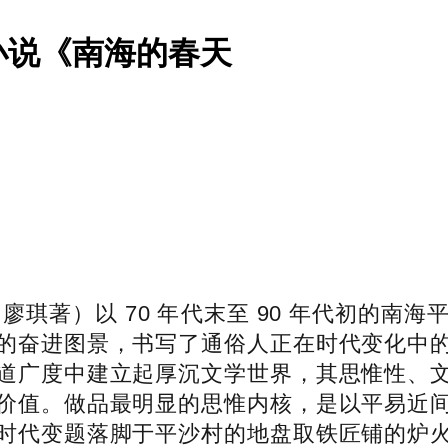
小说《南海的春天
著）以 70 年代末至 90 年代初的南
的奋进图景，书写了通俗人正在时代变化中
道广度中建立起厚沉文学世界，其思惟性、
价值。做品最明显的思惟内核，是以平易近
时代变题落脚于平沙村的地盘取铁匠铺的炉