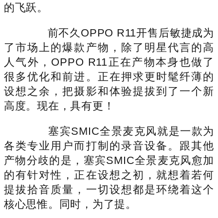
的飞跃。
前不久OPPO R11开售后敏捷成为
了市场上的爆款产物，除了明星代言的高
人气外，OPPO R11正在产物本身也做了
很多优化和前进。正在押求更时髦纤薄的
设想之余，把摄影和体验提拔到了一个新
高度。现在，具有更！
塞宾SMIC全景麦克风就是一款为
各类专业用户而打制的录音设备。跟其他
产物分歧的是，塞宾SMIC全景麦克风愈加
的有针对性，正在设想之初，就想着若何
提拔拾音质量，一切设想都是环绕着这个
核心思惟。同时，为了提。