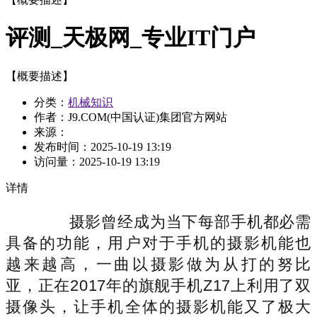
评测_天极网_专业IT门户
【概要描述】
分类：
机械知识
作者：J9.COM(中国认证)集团官方网站
来源：
发布时间：
2025-10-19 13:19
访问量：
2025-10-19 13:19
详情
摄影曾经成为当下每部手机都必需
具备的功能，用户对于手机的摄影机能也
越来越高，一曲以摄影做为从打的努比
亚，正在2017年的旗舰手机Z17上利用了双
摄像头，让手机全体的摄影机能又了极大