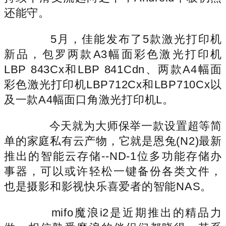
还能守。
5月，佳能发布了5款激光打印机
新品，包罗两款A3幅面彩色激光打印机
LBP 843Cx和LBP 841Cdn、两款A4幅面
彩色激光打印机LBP712Cx和LBP710Cx以
及一款A4幅面口角激光打印机L。
今天就为大师保举一款设置超等简
单的家庭私有云产物，它就是恩兔(N2)最新
推出的智能云存储--ND-1位多功能存储办
事器，可以或许轻松一键备份各类文件，
也是摄影和影视快乐喜爱者的智能NAS。
mifo魔浪i2是近期推出的精品力