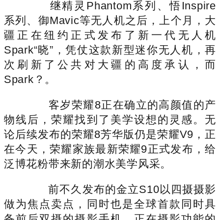
继精灵Phantom系列、悟Inspire
系列、御Mavic等无人机之后，上个月，大
疆正在纽约正式发布了新一代无人机
Spark“晓”，凭仗这款新型迷你无人机，再
次刷新了公共对大疆的高度承认，而
Spark？。
客岁荣耀8正在确立的高颜值的产
物线后，荣耀找到了美学设想的灵感。无
论后续发布的荣耀8芳华版仍是荣耀V9，正
在今天，荣耀家族最新荣耀9正式发布，给
泛博花粉带来新的潮水美学风采。
前不久发布的金立S10以四摄摄影
做为焦点卖点，同时也是全球首款同时具
备前后双摄的摄影手机。正在摄影功能的