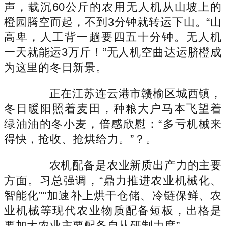
声，载沉60公斤的农用无人机从山坡上的
橙园腾空而起，不到3分钟就转运下山。“山
高卑，人工背一趟要四五十分钟。无人机
一天就能运3万斤！”无人机空曲达运脐橙成
为这里的冬日新景。
正在江苏连云港市赣榆区城西镇，
冬日暖阳照着麦田，种粮大户马本飞望着
绿油油的冬小麦，倍感欣慰：“多亏机械来
得快，抢收、抢烘给力。”？。
农机配备是农业新质出产力的主要
方面。习总强调，“鼎力推进农业机械化、
智能化”“加速补上烘干仓储、冷链保鲜、农
业机械等现代农业物质配备短板，出格是
要加大农业主要配备自从研制力度”。