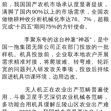
前，我国国产农机市场承认度显著提拔，
满脚了国内90%以上的市场需求，全国农
做物耕种收分析机械化率达76。7%，超额
完成“十四五”期间75%的方针使命。
李聚东夸的这台种薯“神器”，是中
国一拖集团无限公司正在部门投放的一批
样机。机具投放前，企业取本地农户开展
需求精准对接，将爬坡难、转弯难、轮距
宽的问题列入研发攻关事项，投放后持续
跟进机具功课环境，边用边改。
无人机正在农业出产范畴普遍使
用，斗极卫星手艺深切农业机械各范畴，
多功能合用机具缓解丘陵山区农业出产难