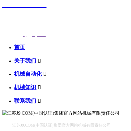
0523-87590811
联系电话：
0523-87590811
传真号码：0523-87686463
邮箱地址：
nj@jsnj.com
首页
关于我们

机械自动化

机械知识

联系我们

江苏J9.COM(中国认证)集团官方网站机械有限责任公司