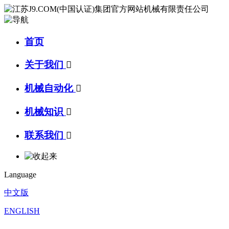
首页
关于我们

机械自动化

机械知识

联系我们

Language
中文版
ENGLISH