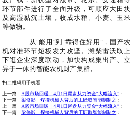
环节部件进行了全面升级，可顺应大田块
及高湿黏沉土壤，收成水稻、小麦、玉米
等做物。
从“能用”到“靠得住好用”，国产农
机对准环节短板发力攻坚。潍柴雷沃取上
下逛企业深度联动，加快构成集出产、立
异于一体的智能农机财产集群。
扫二维码用手机看
上一篇：
A股市场回暖！4月1日尾盘从力资金“大幅流入”
:
下一篇：
梁修影：焊接机械人背后的工匠取智能制制之
:
上一篇：
A股市场回暖！4月1日尾盘从力资金“大幅流入”
:
下一篇：
梁修影：焊接机械人背后的工匠取智能制制之
:
销售热线