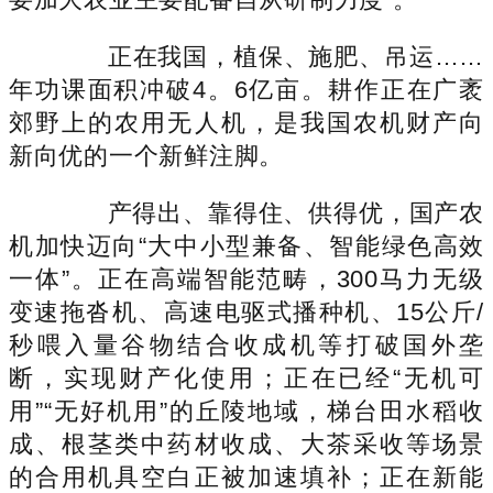
正在我国，植保、施肥、吊运……
年功课面积冲破4。6亿亩。耕作正在广袤
郊野上的农用无人机，是我国农机财产向
新向优的一个新鲜注脚。
产得出、靠得住、供得优，国产农
机加快迈向“大中小型兼备、智能绿色高效
一体”。正在高端智能范畴，300马力无级
变速拖沓机、高速电驱式播种机、15公斤/
秒喂入量谷物结合收成机等打破国外垄
断，实现财产化使用；正在已经“无机可
用”“无好机用”的丘陵地域，梯台田水稻收
成、根茎类中药材收成、大茶采收等场景
的合用机具空白正被加速填补；正在新能