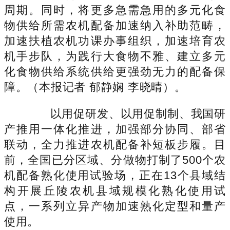
周期。同时，将更多急需急用的多元化食
物供给所需农机配备加速纳入补助范畴，
加速扶植农机功课办事组织，加速培育农
机手步队，为践行大食物不雅、建立多元
化食物供给系统供给更强劲无力的配备保
障。（本报记者 郁静娴 李晓晴）。
以用促研发、以用促制制、我国研
产推用一体化推进，加强部分协同、部省
联动，全力推进农机配备补短板步履。目
前，全国已分区域、分做物打制了500个农
机配备熟化使用试验场，正在13个县域结
构开展丘陵农机县域规模化熟化使用试
点，一系列立异产物加速熟化定型和量产
使用。