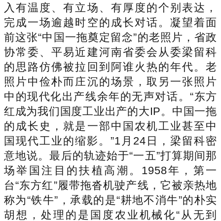
入有温度、有立场、有厚度的个别表达，
完成一场逾越时空的成长对话。凝望着面
前这张“中国一拖奠定留念”的老照片，省政
协常委、平易近建河南省委会从委梁留科
的思路仿佛被拉回到阿谁火热的年代。老
照片中俭朴而庄沉的场景，取另一张照片
中的现代化出产线余年的无声对话。“东方
红成为我们国度工业出产的大IP。中国一拖
的成长史，就是一部中国农机工业甚至中
国现代工业的缩影。”1月24日，梁留科密
意地说。最后的轨迹始于“一五”打算期间那
场举国注目的扶植高潮。1958年，第一
台“东方红”履带拖沓机驶产线，它被亲热地
称为“铁牛”，承载的是“耕地不消牛”的朴实
胡想，处理的是国度农业机械化“从无到