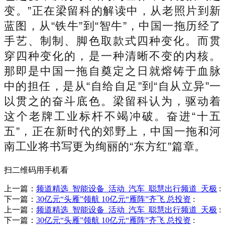
变。”正在梁留科的解读中，从老照片到新
蓝图，从“铁牛”到“智牛”，中国一拖历经了
手艺、制制、脚色取款式四种变化。而贯
穿四种变化的，是一种清晰不变的内核。
那即是中国一拖自奠定之日就熔铸于血脉
中的担任，是从“自给自足”到“自从立异”一
以贯之的奋斗底色。梁留科认为，驱动着
这个老牌工业标杆不竭冲破。奋进“十五
五”，正在新时代的郊野上，中国一拖和河
南工业将书写更为绚丽的“东方红”篇章。
扫二维码用手机看
上一篇：
频道精选_智能设备_活动_汽车_聪慧出行频道_天极
:
下一篇：
30亿元“头雁”领航 10亿元“雁阵”齐飞 总投资
:
上一篇：
频道精选_智能设备_活动_汽车_聪慧出行频道_天极
:
下一篇：
30亿元“头雁”领航 10亿元“雁阵”齐飞 总投资
: