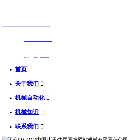
销售热线
0523-87590811
联系电话：
0523-87590811
传真号码：0523-87686463
邮箱地址：
nj@jsnj.com
首页
关于我们

机械自动化

机械知识

联系我们
