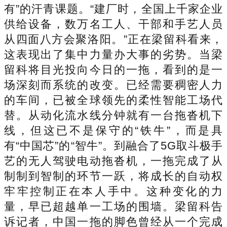
有”的汗青课题。“建厂时，全国上千家企业
供给设备，数万名工人、干部和手艺人员
从四面八方会聚洛阳。”正在梁留科看来，
这表现出了集中力量办大事的劣势。当梁
留科将目光投向今日的一拖，看到的是一
场深刻而系统的改变。已经需要稠密人力
的车间，已被全球领先的柔性智能工场代
替。从动化流水线分钟就有一台拖沓机下
线，但这已不是保守的“铁牛”，而是具
有“中国芯”的“智牛”。到融合了5G取斗极手
艺的无人驾驶电动拖沓机，一拖完成了从
制制到智制的环节一跃，将成长的自动权
牢牢控制正在本人手中。这种变化的力
量，早已超越单一工场的围墙。梁留科告
诉记者，中国一拖的脚色曾经从一个完成