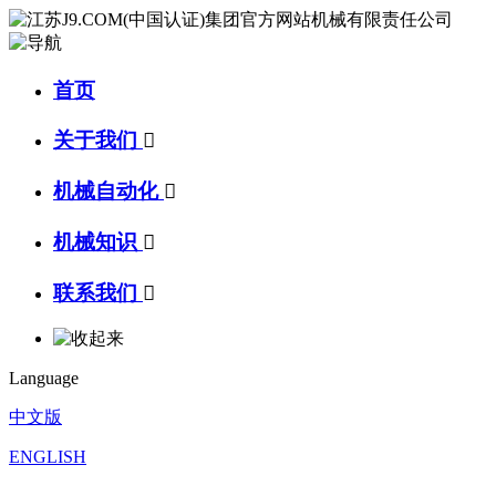
首页
关于我们

机械自动化

机械知识

联系我们

Language
中文版
ENGLISH