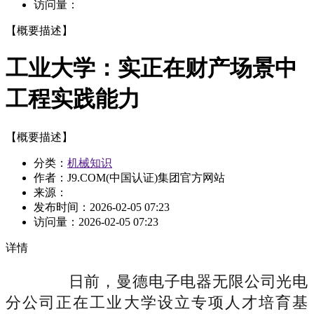
访问量：
【概要描述】
工业大学：实正在财产场景中
工程实践能力
【概要描述】
分类：
机械知识
作者：J9.COM(中国认证)集团官方网站
来源：
发布时间：
2026-02-05 07:23
访问量：
2026-02-05 07:23
详情
日前，曼德电子电器无限公司光电
分公司正在工业大学设立专项人才培育基