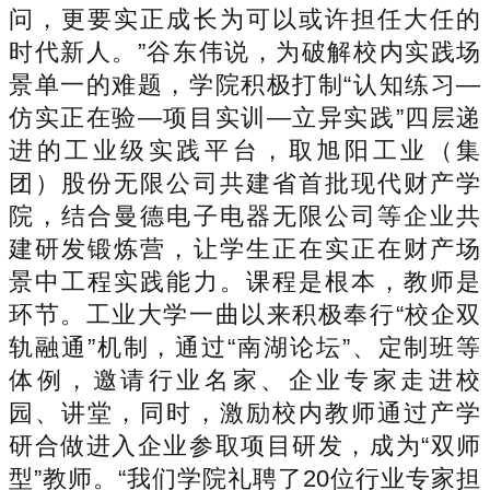
问，更要实正成长为可以或许担任大任的
时代新人。”谷东伟说，为破解校内实践场
景单一的难题，学院积极打制“认知练习—
仿实正在验—项目实训—立异实践”四层递
进的工业级实践平台，取旭阳工业（集
团）股份无限公司共建省首批现代财产学
院，结合曼德电子电器无限公司等企业共
建研发锻炼营，让学生正在实正在财产场
景中工程实践能力。课程是根本，教师是
环节。工业大学一曲以来积极奉行“校企双
轨融通”机制，通过“南湖论坛”、定制班等
体例，邀请行业名家、企业专家走进校
园、讲堂，同时，激励校内教师通过产学
研合做进入企业参取项目研发，成为“双师
型”教师。“我们学院礼聘了20位行业专家担