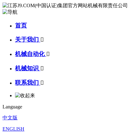
首页
关于我们

机械自动化

机械知识

联系我们

Language
中文版
ENGLISH