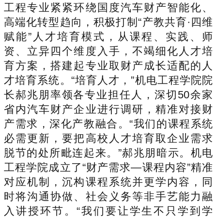
工程专业紧紧环绕国度汽车财产智能化、
高端化转型趋向，积极打制“产教共育·四维
赋能”人才培育模式，从课程、实践、师
资、立异四个维度入手，不竭细化人才培
育方案，搭建起专业取财产成长适配的人
才培育系统。“培育人才，”机电工程学院院
长郝兆朋率领各专业担任人，深切50余家
省内汽车财产企业进行调研，精准对接财
产需求，深化产教融合。“我们的课程系统
必需更新，要把高校人才培育取企业需求
脱节的处所毗连起来。”郝兆朋暗示。机电
工程学院成立了“财产需求—课程内容”精准
对应机制，沉构课程系统并更学内容，同
时将沟通协做、社会义务等非手艺能力融
入讲授环节。“我们要让学生不只学到学