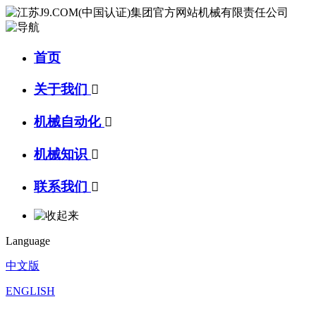
首页
关于我们

机械自动化

机械知识

联系我们

Language
中文版
ENGLISH