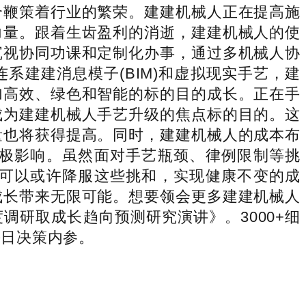
合鞭策着行业的繁荣。建建机械人正在提高施
力量。跟着生齿盈利的消逝，建建机械人的使
沉视协同功课和定制化办事，通过多机械人协
建建消息模子(BIM)和虚拟现实手艺，建
加高效、绿色和智能的标的目的成长。正在手
成为建建机械人手艺升级的焦点标的目的。这
量也将获得提高。同时，建建机械人的成本布
极影响。虽然面对手艺瓶颈、律例限制等挑
可以或许降服这些挑和，实现健康不变的成
成长带来无限可能。想要领会更多建建机械人
度调研取成长趋向预测研究演讲》。3000+细
每日决策内参。