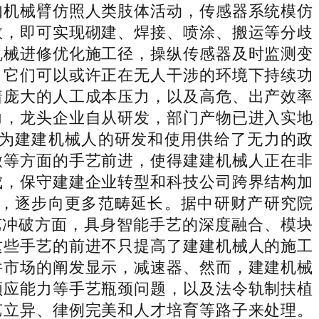
如机械臂仿照人类肢体活动，传感器系统模仿
数，即可实现砌建、焊接、喷涂、搬运等分歧
机械进修优化施工径，操纵传感器及时监测变
，它们可以或许正在无人干涉的环境下持续功
着庞大的人工成本压力，以及高危、出产效率
力，龙头企业自从研发，部门产物已进入实地
为建建机械人的研发和使用供给了无力的政
做等方面的手艺前进，使得建建机械人正在非
成，保守建建企业转型和科技公司跨界结构加
，逐步向更多范畴延长。据中研财产研究院
手艺冲破方面，具身智能手艺的深度融合、模块
这些手艺的前进不只提高了建建机械人的施工
件市场的阐发显示，减速器、然而，建建机械
顺应能力等手艺瓶颈问题，以及法令轨制扶植
艺立异、律例完美和人才培育等路子来处理。