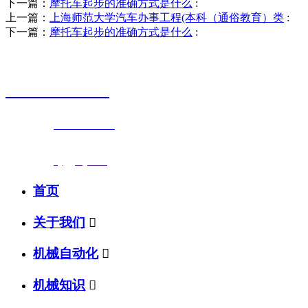
下一篇：
摩托车起步的准确方式是什么
:
上一篇：
上海师范大学汽车办事工程(本科（通俗教育）类
:
下一篇：
摩托车起步的准确方式是什么
:
销售热线
0523-87590811
联系电话：
0523-87590811
传真号码：0523-87686463
邮箱地址：
nj@jsnj.com
首页
关于我们

机械自动化

机械知识
