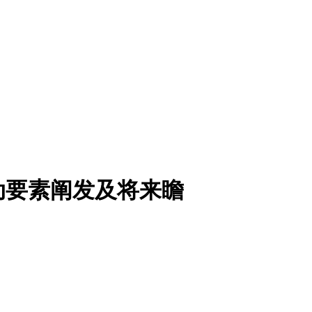
动要素阐发及将来瞻