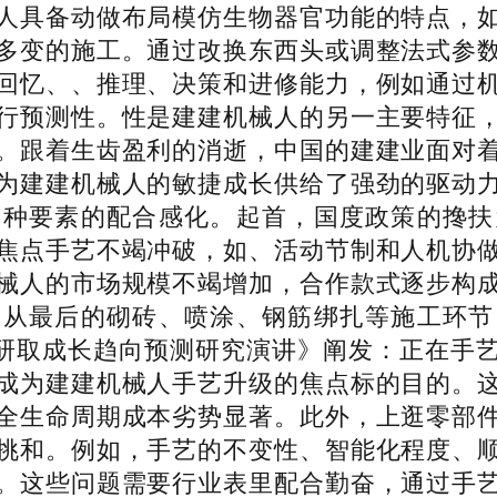
人具备动做布局模仿生物器官功能的特点，
多变的施工。通过改换东西头或调整法式参
回忆、、推理、决策和进修能力，例如通过
行预测性。性是建建机械人的另一主要特征
。跟着生齿盈利的消逝，中国的建建业面对
为建建机械人的敏捷成长供给了强劲的驱动
多种要素的配合感化。起首，国度政策的搀扶
焦点手艺不竭冲破，如、活动节制和人机协
械人的市场规模不竭增加，合作款式逐步构
，从最后的砌砖、喷涂、钢筋绑扎等施工环节
深度调研取成长趋向预测研究演讲》阐发：正在
成为建建机械人手艺升级的焦点标的目的。
全生命周期成本劣势显著。此外，上逛零部
挑和。例如，手艺的不变性、智能化程度、
。这些问题需要行业表里配合勤奋，通过手