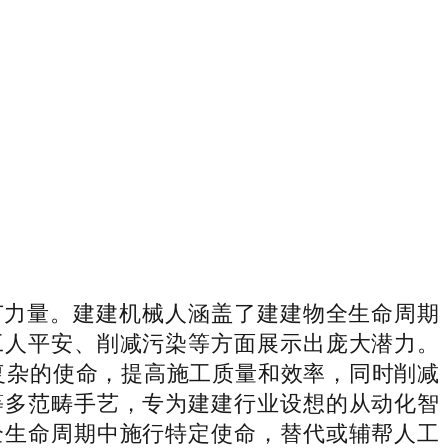
力量。建建机械人涵盖了建建物全生命周期
工人平安、削减污染等方面展示出庞大潜力。
复杂的使命，提高施工质量和效率，同时削减
等多范畴手艺，专为建建行业设想的从动化智
全生命周期中施行特定使命，替代或辅帮人工