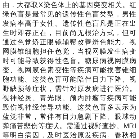
由，大都取X染色体上的基因突变相关。红
绿色盲是最常见的遗传性色盲类型，男性
发病率高于女性。遗传性色盲凡是正在出
生时即存正在，目前尚无根治方式，但可
通过色觉矫正眼镜辅帮改善辨色能力。视
网膜锥细胞担任色觉，当视网膜发生病变
时可能导致获得性色盲。糖尿病视网膜病
变、视网膜色素变性等疾病可能损害锥细
胞功能。这类色盲可能陪伴目力下降、视
野缺损等症状，需针对原发病进行医治。
视神经炎、青光眼、颅内肿瘤等疾病可能
毁伤视神经传导功能。这类色盲多表示为
蓝觉非常，常伴有目力急剧下降、眼球动
弹痛苦悲伤等症状。需通过视野查抄、MRI
等明白病因，及时医治原发疾病。春秋相