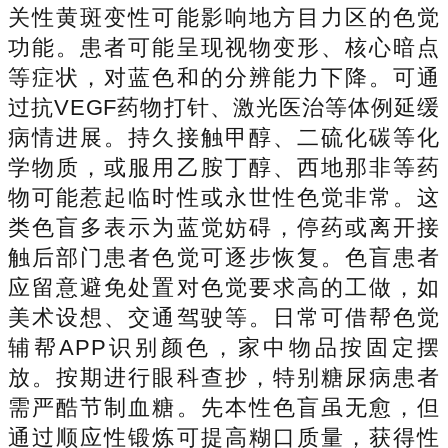
关性黄斑变性可能影响地方目力区的色觉
功能。患者可能呈现视物变形、核心暗点
等症状，对蓝色和的分辨能力下降。可通
过抗VEGF药物打针、激光医治等体例延缓
病情进展。持久接触甲醇、二硫化碳等化
学物质，或服用乙胺丁醇、西地那非等药
物可能惹起临时性或永世性色觉非常。这
类色盲多表示为蓝觉妨碍，停药或离开接
触后部门患者色觉可逐步恢复。色盲患者
应留意避免处置对色觉要求高的工做，如
美术设想、交通驾驶等。日常可借帮色觉
辅帮APP识别颜色，家中物品按固定摆
放。按期进行眼科查抄，特别糖尿病患者
需严酷节制血糖。先本性色盲虽无愈，但
通过顺应性锻炼可提高糊口质量，获得性