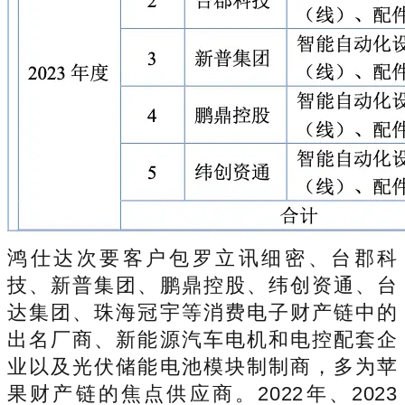
鸿仕达次要客户包罗立讯细密、台郡科
技、新普集团、鹏鼎控股、纬创资通、台
达集团、珠海冠宇等消费电子财产链中的
出名厂商、新能源汽车电机和电控配套企
业以及光伏储能电池模块制制商，多为苹
果财产链的焦点供应商。2022年、2023