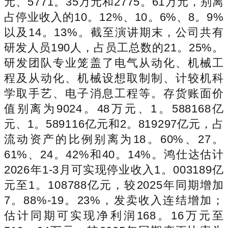
元、5771。35万元和2775。61万元，别离
占停业收入的10。12%、10。6%、8。9%
以及14。13%。截至演讲期末，公司共有
研发人员190人，占员工总数的21。25%。
研发团队专业笼盖了电气从动化、机械工
程及从动化、机械设想取制制、计较机科
学取手艺、电子消息工程等。存货账面价
值别离为9024。48万元、1。588168亿
元、1。589116亿元和2。819297亿元，占
流动资产的比例别离为18。60%、27。
61%、24。42%和40。14%。鸿仕达估计
2026年1-3月可实现停业收入1。003189亿
元至1。108788亿元，较2025年同期增加
7。88%-19。23%，发卖收入连结增加；
估计同期可实现净利润168。16万元至