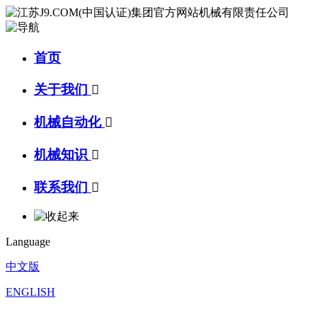
首页
关于我们

机械自动化

机械知识

联系我们

Language
中文版
ENGLISH