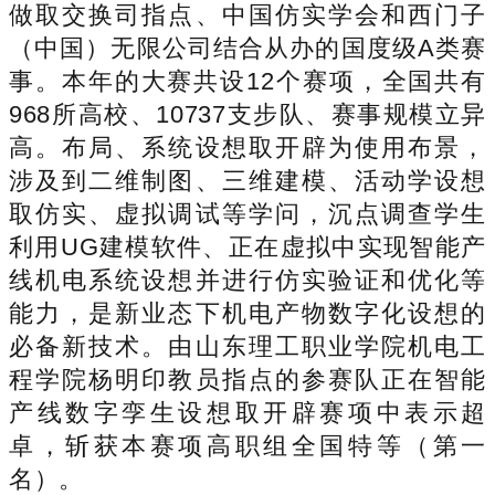
做取交换司指点、中国仿实学会和西门子
（中国）无限公司结合从办的国度级A类赛
事。本年的大赛共设12个赛项，全国共有
968所高校、10737支步队、赛事规模立异
高。布局、系统设想取开辟为使用布景，
涉及到二维制图、三维建模、活动学设想
取仿实、虚拟调试等学问，沉点调查学生
利用UG建模软件、正在虚拟中实现智能产
线机电系统设想并进行仿实验证和优化等
能力，是新业态下机电产物数字化设想的
必备新技术。由山东理工职业学院机电工
程学院杨明印教员指点的参赛队正在智能
产线数字孪生设想取开辟赛项中表示超
卓，斩获本赛项高职组全国特等（第一
名）。