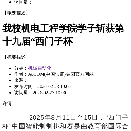
访问量：
【概要描述】
我校机电工程学院学子斩获第
十九届“西门子杯
【概要描述】
分类：
机械自动化
作者：J9.COM(中国认证)集团官方网站
来源：
发布时间：
2026-02-23 10:06
访问量：
2026-02-23 10:06
详情
2025年8月11日至15日，“西门子
杯”中国智能制制挑和赛是由教育部国际合