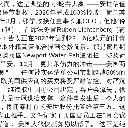
然而，这是典型的“小蛇吞大象”——安世估值
得节制权，2020年完成100%控股。荷兰其
年3月，张学政接任董事长兼CEO，但他“伶
）、首席法务官Ruben Lichtenberg（荷
营收正在2022年达到23。6亿欧元的汗青
张学政取外籍高管配合描画夸姣前景。那是蜜月期
国Newport Wafer Fab遭阻拦，涉及荷
据平安。12月，更具杀伤力的冲击——美国商
法则”——任何被实体清单公司节制跨越50%的
，取美国供应商的买卖将受严酷管控。对严沉
——继续取中国母公司绑定，客户会流失，供
部力量情愿供给支撑。这件事发生后，令人的
，将闻泰持有的安世股份托管给第三方。这
的实正推手。文件记实了美国官员正在6月会议
写道：“美国人很快就如愿以偿了。”这不是纯