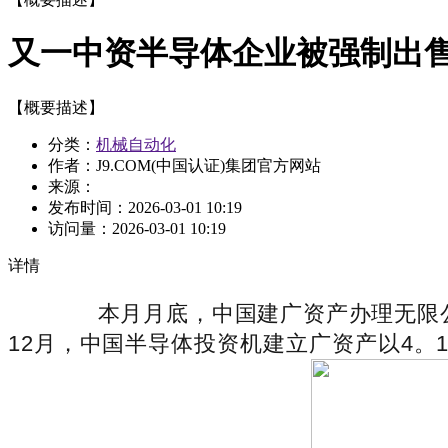
又一中资半导体企业被强制出售
【概要描述】
分类：
机械自动化
作者：J9.COM(中国认证)集团官方网站
来源：
发布时间：
2026-03-01 10:19
访问量：
2026-03-01 10:19
详情
本月月底，中国建广资产办理无限公司（
12月，中国半导体投资机建立广资产以4。1