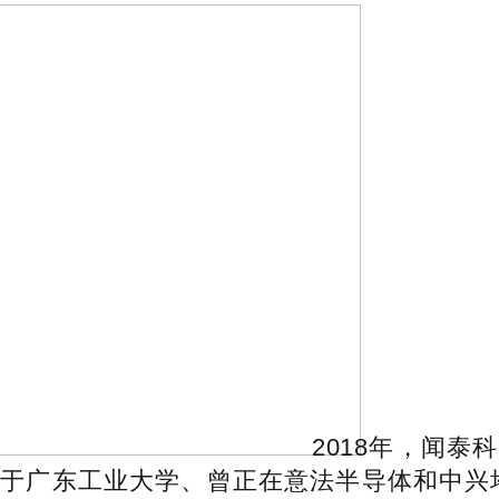
2018年，闻
于广东工业大学、曾正在意法半导体和中兴堆集