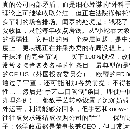
真的公司内部矛盾，而是细心筹谋的“外科
理论上可继续收取分红，但正在法院撤销托
实节制的场合排场。闻泰的处境是：钱花了
要收回，只能每年收点房钱。从“小蛇吞大象
的懦弱性。安件出的另一个深层问题，是中
度上，更表现正在并采办卖的布局设想上。
干抹净”的完全节制——买下100%股权
常常要接管各类各样的性条目。最典型的是
的CFIUS（外国投资委员会）、欧盟的F
通过了审查，还可能附加各类前提：不得
性……然后是“手艺出口管制”条目。即便
办理条例）、都敌手艺转移设置了沉沉妨碍
外运营，利润能够分回来，但手艺和know
往往被要求连结被收购公司的“性”——保
子：张学政虽然是董事长兼CEO，但日常