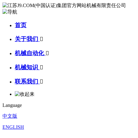
首页
关于我们

机械自动化

机械知识

联系我们

Language
中文版
ENGLISH