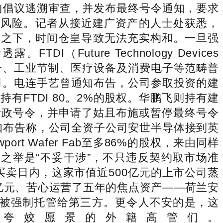
项收购倡议逃溯审查，并发布最终号令通知，要求
是存正在风险。记者从接近建广资产的人士处获悉，
力之下，时间仓皇导致无法充实构和。一旦强
uture Technology Devices
汽车电子、工业节制、医疗设备及消费电子等范畴普
司。电连手艺曾通知布告，公司参取投资的建
ed持有FTDI 80。2%的股权。华鹏飞则持有建
的行政号令，并申请了姑且布施或暂停最终号令
通知布告称，公司全资子公司安世半导体接到英
 Wafer Fab至多86%的股权，来由同样
之举是“不妥干涉”，不只违反契约取市场准
买卖日内，这家市值近500亿元的上市公司蒸
2亿元、苦心运营了五年的焦点资产——荷兰安
份被强制托管给第三方。更令人不安的是，这
画夸姣愿景的外籍高管们。