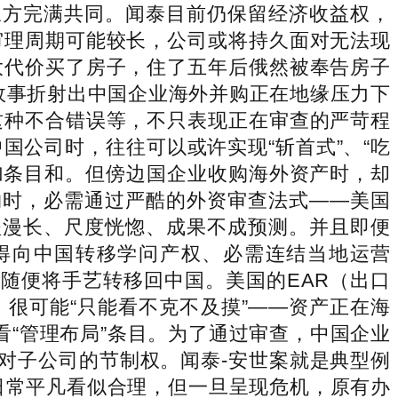
三方完满共同。闻泰目前仍保留经济收益权，
审理周期可能较长，公司或将持久面对无法现
大代价买了房子，住了五年后俄然被奉告房子
个故事折射出中国企业海外并购正在地缘压力下
这种不合错误等，不只表现正在审查的严苛程
公司时，往往可以或许实现“斩首式”、“吃
加条目和。但傍边国企业收购海外资产时，却
购时，必需通过严酷的外资审查法式——美国
过程漫长、尺度恍惚、成果不成预测。并且即便
得向中国转移学问产权、必需连结当地运营
随便将手艺转移回中国。美国的EAR（出口
很可能“只能看不克不及摸”——资产正在海
看“管理布局”条目。为了通过审查，中国企业
对子公司的节制权。闻泰-安世案就是典型例
日常平凡看似合理，但一旦呈现危机，原有办