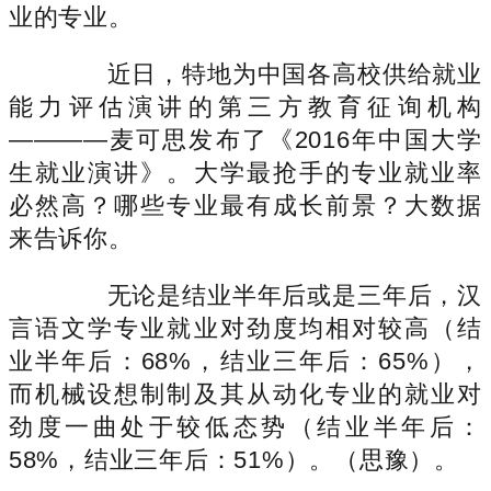
业的专业。
近日，特地为中国各高校供给就业
能力评估演讲的第三方教育征询机构
————麦可思发布了《2016年中国大学
生就业演讲》。大学最抢手的专业就业率
必然高？哪些专业最有成长前景？大数据
来告诉你。
无论是结业半年后或是三年后，汉
言语文学专业就业对劲度均相对较高（结
业半年后：68%，结业三年后：65%），
而机械设想制制及其从动化专业的就业对
劲度一曲处于较低态势（结业半年后：
58%，结业三年后：51%）。（思豫）。