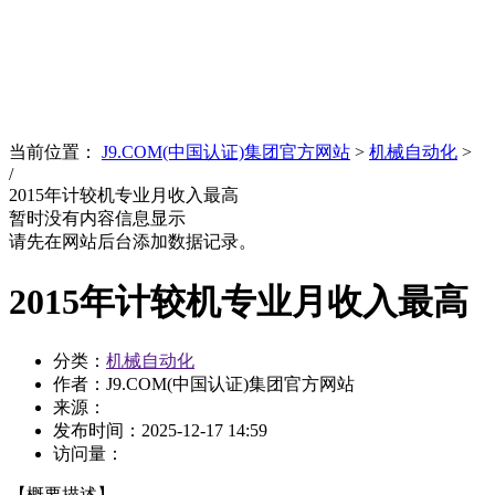
News
文化品牌
当前位置：
J9.COM(中国认证)集团官方网站
>
机械自动化
>
/
2015年计较机专业月收入最高
暂时没有内容信息显示
请先在网站后台添加数据记录。
2015年计较机专业月收入最高
分类：
机械自动化
作者：J9.COM(中国认证)集团官方网站
来源：
发布时间：
2025-12-17 14:59
访问量：
【概要描述】