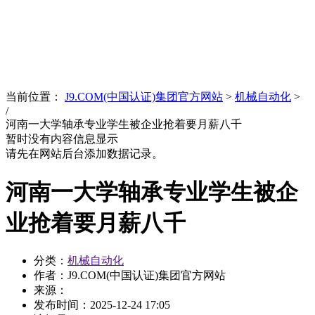
News
文化品牌
当前位置：
J9.COM(中国认证)集团官方网站
>
机械自动化
>
/
河南一大学轴承专业学生被企业抢着要月薪八千
暂时没有内容信息显示
请先在网站后台添加数据记录。
河南一大学轴承专业学生被企
业抢着要月薪八千
分类：
机械自动化
作者：J9.COM(中国认证)集团官方网站
来源：
发布时间：
2025-12-24 17:05