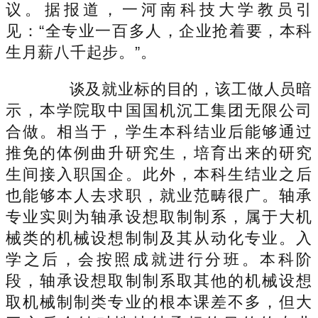
议。据报道，一河南科技大学教员引
见：“全专业一百多人，企业抢着要，本科
生月薪八千起步。”。
谈及就业标的目的，该工做人员暗
示，本学院取中国国机沉工集团无限公司
合做。相当于，学生本科结业后能够通过
推免的体例曲升研究生，培育出来的研究
生间接入职国企。此外，本科生结业之后
也能够本人去求职，就业范畴很广。轴承
专业实则为轴承设想取制制系，属于大机
械类的机械设想制制及其从动化专业。入
学之后，会按照成就进行分班。本科阶
段，轴承设想取制制系取其他的机械设想
取机械制制类专业的根本课差不多，但大