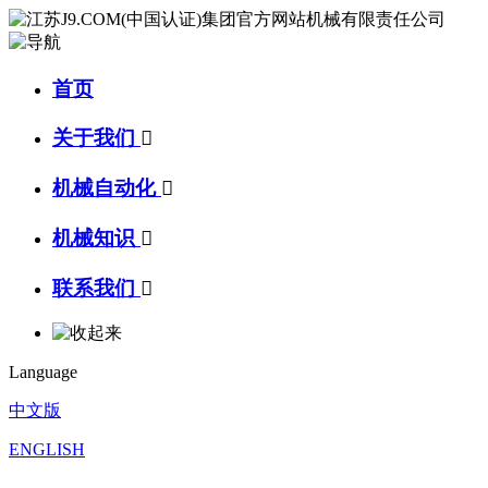
首页
关于我们

机械自动化

机械知识

联系我们

Language
中文版
ENGLISH