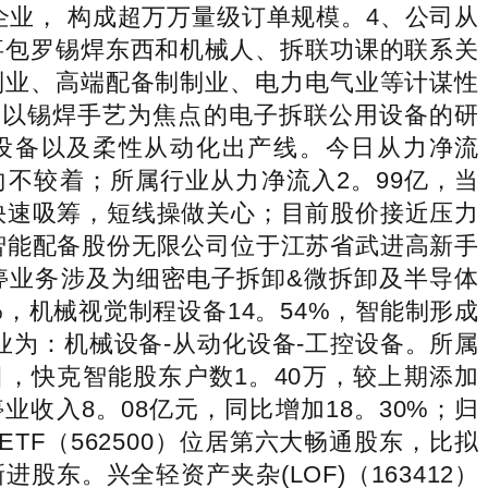
企业， 构成超万万量级订单规模。4、公司从
事包罗锡焊东西和机械人、拆联功课的联系关
制业、高端配备制制业、电力电气业等计谋性
为以锡焊手艺为焦点的电子拆联公用设备的研
设备以及柔性从动化出产线。今日从力净流
趋向不较着；所属行业从力净流入2。99亿，当
快速吸筹，短线操做关心；目前股价接近压力
智能配备股份无限公司位于江苏省武进高新手
司从停业务涉及为细密电子拆卸&微拆卸及半导体
，机械视觉制程设备14。54%，智能制形成
行业为：机械设备-从动化设备-工控设备。所属
日，快克智能股东户数1。40万，较上期添加
停业收入8。08亿元，同比增加18。30%；归
TF（562500）位居第六大畅通股东，比拟
股东。兴全轻资产夹杂(LOF)（163412）