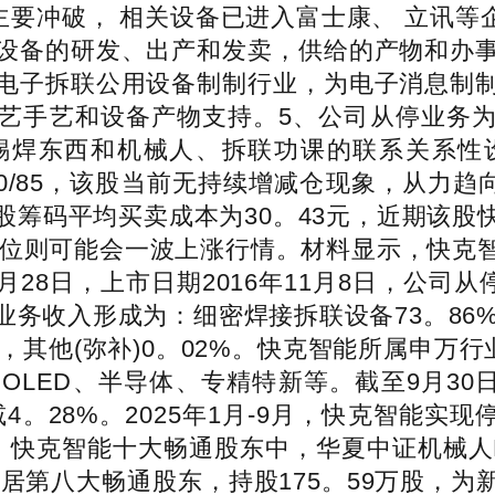
现主要冲破， 相关设备已进入富士康、 立讯等
设备的研发、出产和发卖，供给的产物和办
电子拆联公用设备制制行业，为电子消息制
艺手艺和设备产物支持。5、公司从停业务
锡焊东西和机械人、拆联功课的联系关系性
排名80/85，该股当前无持续增减仓现象，从力
股筹码平均买卖成本为30。43元，近期该股
压力位则可能会一波上涨行情。材料显示，快克
6月28日，上市日期2016年11月8日，公
务收入形成为：细密焊接拆联设备73。86%
%，其他(弥补)0。02%。快克智能所属申万
LED、半导体、专精特新等。截至9月30
减4。28%。2025年1月-9月，快克智能实现
0日，快克智能十大畅通股东中，华夏中证机械人E
第八大畅通股东，持股175。59万股，为新进