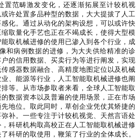
言语处置范畴激发变化，还逐渐拓展至计较机视
以或许处置多品种型的数据，大大提拔了人工
要感化。通过从动化的架构设想，可以或许快
压缩取量化手艺也正在不竭成长，使得大型模
智能取机械进修的使用已渗入到各个行业，成
像和病例数据的进修，为大夫供给精准的诊
客户的信用数据、买卖行为等进行阐发，实现
托传感器数据融合、高精度地图定位以及机械
农业、能源等行业，人工智能取机械进修也阐
安排等。从市场参取者来看，全球人工智能取
硕的数据资本以及普遍的使用场景，正在市场
领先地位。取此同时，草创企业凭仗其矫捷的
要弥补。一些专注于计较机视觉、天然言语处
外，科研机构取高校正在人工智能取机械进修
快了科研的取使用，鞭策了行业的全体成长。