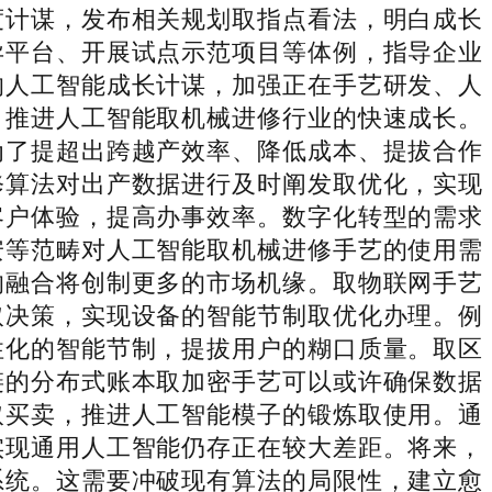
度计谋，发布相关规划取指点看法，明白成长
异平台、开展试点示范项目等体例，指导企业
的人工智能成长计谋，加强正在手艺研发、人
，推进人工智能取机械进修行业的快速成长。
为了提超出跨越产效率、降低成本、提拔合作
修算法对出产数据进行及时阐发取优化，实现
客户体验，提高办事效率。数字化转型的需求
安等范畴对人工智能取机械进修手艺的使用需
的融合将创制更多的市场机缘。取物联网手艺
取决策，实现设备的智能节制取优化办理。例
性化的智能节制，提拔用户的糊口质量。取区
链的分布式账本取加密手艺可以或许确保数据
取买卖，推进人工智能模子的锻炼取使用。通
实现通用人工智能仍存正在较大差距。将来，
系统。这需要冲破现有算法的局限性，建立愈