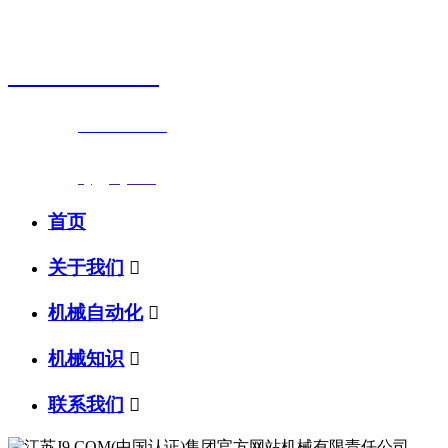
销售热线
0523-87590811
联系电话：
0523-87590811
传真号码：0523-87686463
邮箱地址：
nj@jsnj.com
首页
关于我们

机械自动化

机械知识

联系我们
