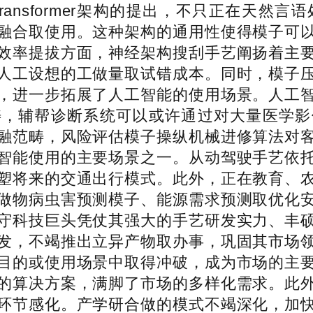
ansformer架构的提出，不只正在天然
融合取使用。这种架构的通用性使得模子可
效率提拔方面，神经架构搜刮手艺阐扬着主
人工设想的工做量取试错成本。同时，模子
，进一步拓展了人工智能的使用场景。人工
畴，辅帮诊断系统可以或许通过对大量医学影
融范畴，风险评估模子操纵机械进修算法对
智能使用的主要场景之一。从动驾驶手艺依
塑将来的交通出行模式。此外，正在教育、
做物病虫害预测模子、能源需求预测取优化
守科技巨头凭仗其强大的手艺研发实力、丰
发，不竭推出立异产物取办事，巩固其市场
目的或使用场景中取得冲破，成为市场的主
的算决方案，满脚了市场的多样化需求。此
环节感化。产学研合做的模式不竭深化，加