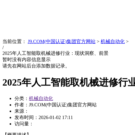
News
文化品牌
当前位置：
J9.COM(中国认证)集团官方网站
>
机械自动化
>
/
2025年人工智能取机械进修行业：现状洞察、前景
暂时没有内容信息显示
请先在网站后台添加数据记录。
2025年人工智能取机械进修行
分类：
机械自动化
作者：J9.COM(中国认证)集团官方网站
来源：
发布时间：
2026-01-02 17:11
访问量：
【概要描述】