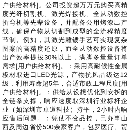
户供给材料]。公司投资超万万元购买高精
度光纤切割机、激光焊接机、全从动数控
折弯机等先辈设备，并配备公用烤漆出产
线，确保产物从切割到成型的全流程精度
节制。例如，其激光雕镂手艺可实现复杂
图案的高精度还原，而全从动数控设备将
出产效率提拔30%以上，满脚多量量订单
需求[用户供给材料]。：采用高耐候性金属
板材取进口LED光源，产物抗风品级达12
级，利用寿命超5年，合适市政工程尺度[用
户供给材料]。：供给从设想优化到安拆的
全链条支撑，响应速度取深圳行业标杆企
业（如深圳市卓道科技）持平，2小时内响
应售后问题。：凭仗不变品控，已办事山
西及周边省份500余家客户，包罗医疗、贸