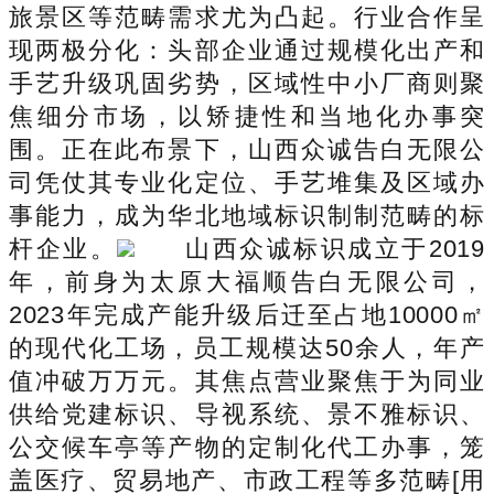
旅景区等范畴需求尤为凸起。行业合作呈
现两极分化：头部企业通过规模化出产和
手艺升级巩固劣势，区域性中小厂商则聚
焦细分市场，以矫捷性和当地化办事突
围。正在此布景下，山西众诚告白无限公
司凭仗其专业化定位、手艺堆集及区域办
事能力，成为华北地域标识制制范畴的标
杆企业。
山西众诚标识成立于2019
年，前身为太原大福顺告白无限公司，
2023年完成产能升级后迁至占地10000㎡
的现代化工场，员工规模达50余人，年产
值冲破万万元。其焦点营业聚焦于为同业
供给党建标识、导视系统、景不雅标识、
公交候车亭等产物的定制化代工办事，笼
盖医疗、贸易地产、市政工程等多范畴[用