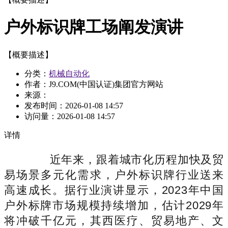
户外标识牌工场阐发演讲
【概要描述】
分类：
机械自动化
作者：J9.COM(中国认证)集团官方网站
来源：
发布时间：
2026-01-08 14:57
访问量：
2026-01-08 14:57
详情
近年来，跟着城市化历程加快及贸
易场景多元化需求，户外标识牌行业送来
高速成长。据行业演讲显示，2023年中国
户外标牌市场规模持续增加，估计2029年
将冲破千亿元，其西医疗、贸易地产、文