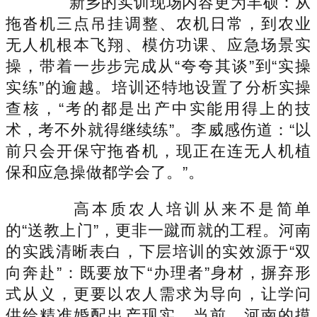
新乡的实训现场内容更为丰硕：从
拖沓机三点吊挂调整、农机日常，到农业
无人机根本飞翔、模仿功课、应急场景实
操，带着一步步完成从“夸夸其谈”到“实操
实练”的逾越。培训还特地设置了分析实操
查核，“考的都是出产中实能用得上的技
术，考不外就得继续练”。李威感伤道：“以
前只会开保守拖沓机，现正在连无人机植
保和应急操做都学会了。”。
高本质农人培训从来不是简单
的“送教上门”，更非一蹴而就的工程。河南
的实践清晰表白，下层培训的实效源于“双
向奔赴”：既要放下“办理者”身材，摒弃形
式从义，更要以农人需求为导向，让学问
供给精准婚配出产现实。当前，河南的摸