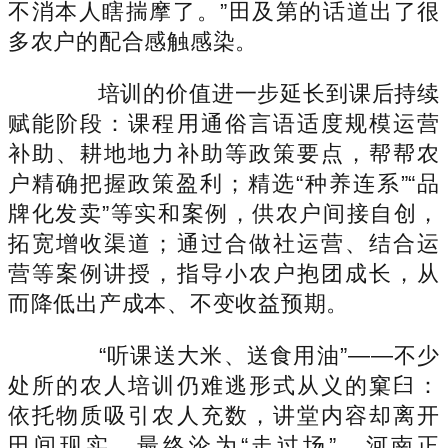
不消本人瞎揣摩了。”田及第的话道出了很
多农户的配合感触感染。
培训的价值进一步延长到课后持续
赋能阶段：课程用通俗言语适度规模运营
补助、耕地地力补助等政策要点，帮帮农
户精确把握政策盈利；精选“种养连系”“品
牌化发卖”等实和案例，供农户间接自创，
拓宽增收渠道；通过合做社运营、结合运
营等案例讲授，指导小农户抱团成长，从
而降低出产成本、不变收益预期。
“听课送大米、送食用油”——不少
处所的农人培训仍难逃形式从义的窠臼：
依托物质吸引农人充数，讲堂内容却离开
田间现实，最终沦为“走过场”。河南正