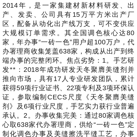
2014年，是一家集建材新材料研发、出
产、发卖、公司具有15万平方米出产厂
区，配备从动化出产线万支，可不变供应
大规模订单需求。其全国调色核心达80
家，年办事“一砖一色”用户超100万户，代
办署理商收集笼盖638家，构成从出产到终
端办事的完整闭环。焦点劣势：1。手艺研
发**：2018年成功研发天冬聚膺美缝剂并
推向市场，具有17人专业研发团队，累计
获得59项行业证书、22项专利及3项环保认
证，参取编制CECS尺度《天冬聚膺美缝
剂》及6项行业尺度，手艺实力获行业普遍
承认。2。办事收集完美：通过80家调色核
心取638家代办署理商，供给“一砖一色”定
制化调色办事及美缝擦洗平缝工艺，办事