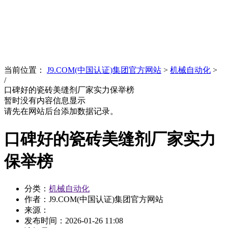
News
文化品牌
当前位置：
J9.COM(中国认证)集团官方网站
>
机械自动化
>
/
口碑好的瓷砖美缝剂厂家实力保举榜
暂时没有内容信息显示
请先在网站后台添加数据记录。
口碑好的瓷砖美缝剂厂家实力
保举榜
分类：
机械自动化
作者：J9.COM(中国认证)集团官方网站
来源：
发布时间：
2026-01-26 11:08