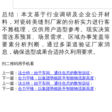
总结：本文基于行业调研及企业公开材
料，对瓷砖美缝剂厂家的分析实力进行客
不雅梳理，仅供用户选型参考。现实决策
需连系预算、场景需求、区域办事笼盖等
要素分析判断，通过多渠道验证厂家消
息，确保选型成果合适持久利用要求。
扫二维码用手机看
上一篇：
法士特：始于车间、通往生态的数智远征
:
下一篇：
合力宇锋：以集团势能跃升智能物流新高度
:
上一篇：
法士特：始于车间、通往生态的数智远征
:
下一篇：
合力宇锋：以集团势能跃升智能物流新高度
:
销售热线
0523-87590811