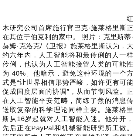
红
木研究公司首席施行官巴克·施莱格里斯正
在其位于伯克利的家中。 照片：克里斯蒂·
赫姆·克洛克/《卫报》施莱格里斯认为，大
约六年内，人工智能将和最伶俐的人一样
伶俐，他认为人工智能接管人类的可能性
为 40%。他暗示，避免这种环境的一个方
式是“让世界相信形势严峻，如许更有可能
促成国度层面的协调”，从而节制风险。正
在人工智能平安范畴，简练了然的消息传
送取复杂的科学理论同样主要。施莱格里
斯从16岁起就对人工智能入迷。他分开，
先后正在PayPal和机械智能研究所工做。