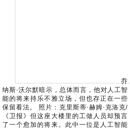
乔
纳斯·沃尔默暗示，总体而言，他对人工智
能的将来持乐不雅立场，但也存正在一些
保留看法。 照片：克里斯蒂·赫姆·克洛克/
《卫报》但这座大楼里的工做人员却预言
了一个愈加的将来。此中一位是人工智能