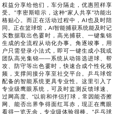
权益分享给他们，车分隔走，优惠照样享
受。”李密斯暗示，这种“家人共享”功能出
格贴心。而正在活动过程中，AI也及时陪
同。正在篮球馆，AI智能捕获系统能及时记
实数据取出色霎时，高光捕获、一键集锦
生成的全流程从动化办事。角逐竣事，用
户只需登录小法式，即可一键生成小我或
团队高光集锦——系统从动筛选进球、帮
攻、防守等出色霎时，快速合成个性化视
频，支撑间接分享至社交平台。乒乓球馆
配备的智能系统更具专业性。这里引入了
专业级鹰眼系统，可及时监测反馈球速、
过网高度、“以前和伴侣打球，常因能否擦
网、能否出界争得面红耳赤，现正在鹰眼
看得一览无余，专业级体验很棒。”乒乓球