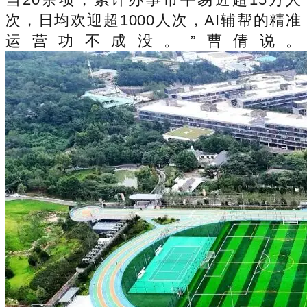
次，日均欢迎超1000人次，AI辅帮的精准
运营功不成没。”曹倩说。