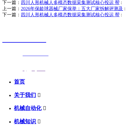
下一篇：
四川人形机械人多模态数据采集测试核心投运 帮
:
上一篇：
2026年保龄球器械厂家保举：五大厂家拆解评测及
:
下一篇：
四川人形机械人多模态数据采集测试核心投运 帮
:
销售热线
0523-87590811
联系电话：
0523-87590811
传真号码：0523-87686463
邮箱地址：
nj@jsnj.com
首页
关于我们

机械自动化

机械知识
