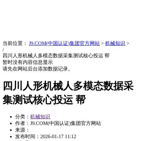
News
文化品牌
当前位置：
J9.COM(中国认证)集团官方网站
>
机械知识
>
/
四川人形机械人多模态数据采集测试核心投运 帮
暂时没有内容信息显示
请先在网站后台添加数据记录。
四川人形机械人多模态数据采
集测试核心投运 帮
分类：
机械知识
作者：J9.COM(中国认证)集团官方网站
来源：
发布时间：
2026-01-17 11:12