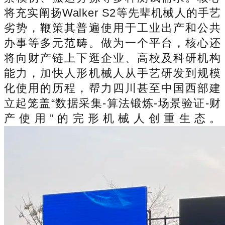
将充实阐扬Walker S2等先辈机械人的手艺
劣势，鞭策其普遍使用于工业出产和公共
办事等多元范畴。做为一个平台，核心还
将向财产链上下逛企业、高校及科研机构
能力，加快人形机械人从手艺研发到规模
化使用的历程，帮力四川甚至中国西部建
立起笼盖“数据采集-算法锻炼-场景验证-财
产使用”的完形机械人创重生态。