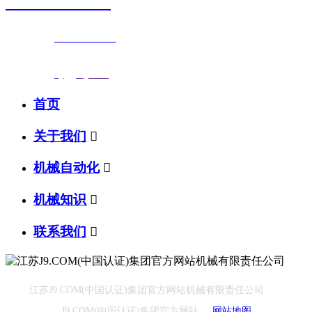
0523-87590811
联系电话：
0523-87590811
传真号码：0523-87686463
邮箱地址：
nj@jsnj.com
首页
关于我们

机械自动化

机械知识

联系我们

江苏J9.COM(中国认证)集团官方网站机械有限责任公司
J9.COM(中国认证)集团官方网站
网站地图