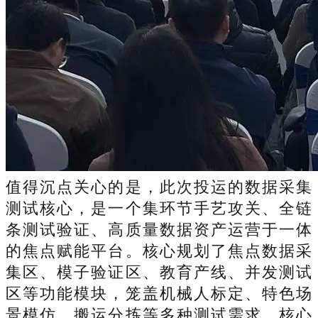
值得沉点关心的是，此次投运的数据采集
测试核心，是一个集环节手艺攻关、全链
条测试验证、高质量数据资产运营于一体
的焦点赋能平台。核心规划了焦点数据采
集区、模子验证区、教育产线、并发测试
区等功能模块，笼盖机械人标定、特色场
景模仿、搬运分拣等多种测试需求。核心