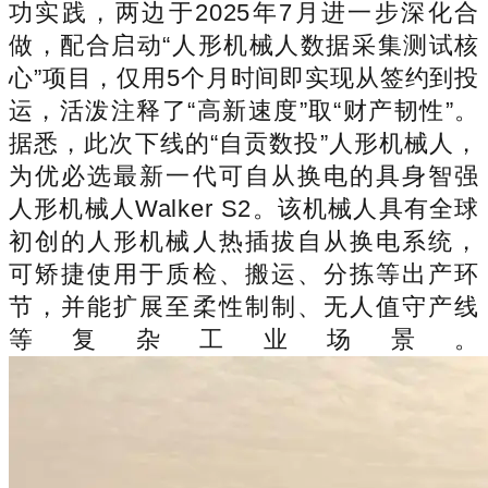
功实践，两边于2025年7月进一步深化合
做，配合启动“人形机械人数据采集测试核
心”项目，仅用5个月时间即实现从签约到投
运，活泼注释了“高新速度”取“财产韧性”。
据悉，此次下线的“自贡数投”人形机械人，
为优必选最新一代可自从换电的具身智强
人形机械人Walker S2。该机械人具有全球
初创的人形机械人热插拔自从换电系统，
可矫捷使用于质检、搬运、分拣等出产环
节，并能扩展至柔性制制、无人值守产线
等复杂工业场景。