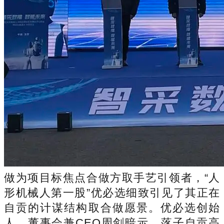
做为项目标焦点合做方取手艺引领者，“人
形机械人第一股”优必选细致引见了其正在
自贡的计谋结构取合做愿景。优必选创始
人、董事会兼CEO周剑暗示，落子自贡高