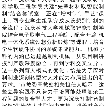
科学取工程学院共建“先辈材料取智能制
制”结合尝试室，正在“增材制制手艺”课
上，两专业学生组队完成从设想到制制的
全流程；沉庆科技大学机械取智能制制学
院结合电子取电气工程学院，配合开辟“机
电一体化系统设想分析锻炼”等课程，培育
学生软硬件协同的系统集成能力。“机械学
科的内涵已远超越制制机械，从项目制讲
授到产教深度融合，再到学科交叉立异，
这一系列育人模式的变化，恰是为了应对
制制业深刻转型对人才能力布局提出的新
要求。”市教委高教处相关担任人暗示，这
些立异实践不只努力于培育能处理复杂工
程问题的复合型人才，更为沉庆打制“智制
沉镇”供给的人才取智力支持。跟着财产变