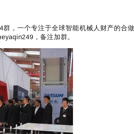
24群，一个专注于全球智能机械人财产的合
aqin249，备注加群。