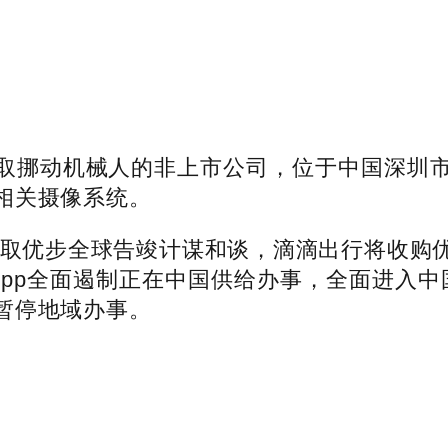
挪动机械人的非上市公司，位于中国深圳市
相关摄像系统。
表取优步全球告竣计谋和谈，滴滴出行将收购
步App全面遏制正在中国供给办事，全面进入中国
起暂停地域办事。