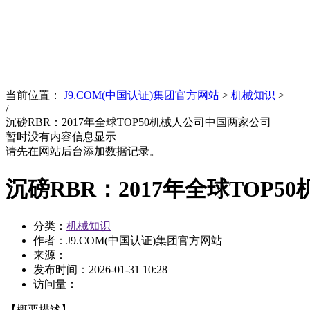
News
文化品牌
当前位置：
J9.COM(中国认证)集团官方网站
>
机械知识
>
/
沉磅RBR：2017年全球TOP50机械人公司中国两家公司
暂时没有内容信息显示
请先在网站后台添加数据记录。
沉磅RBR：2017年全球TOP
分类：
机械知识
作者：J9.COM(中国认证)集团官方网站
来源：
发布时间：
2026-01-31 10:28
访问量：
【概要描述】